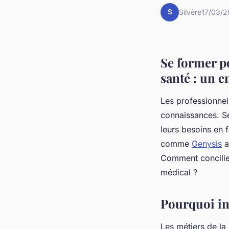
S
Silvère
17/03/2
Se former p
santé : un 
Les professionnel
connaissances. Se
leurs besoins en 
comme
Genysis
a
Comment concilie
médical ?
Pourquoi inv
Les métiers de la