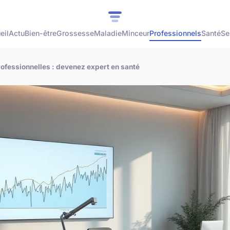
eil
Actu
Bien-être
Grossesse
Maladie
Minceur
Professionnels
Santé
Se
fessionnelles : devenez expert en santé