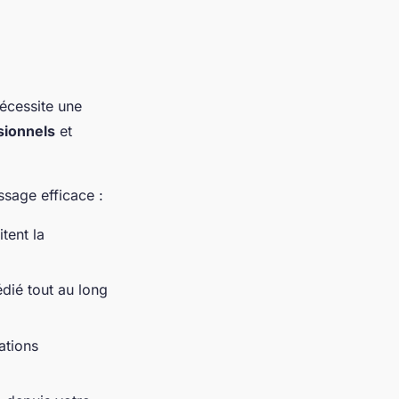
nécessite une
sionnels
et
ssage efficace :
tent la
édié tout au long
ations