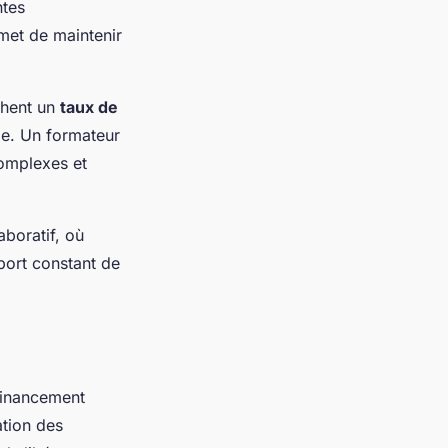
ntes
met de maintenir
chent un
taux de
e. Un formateur
complexes et
aboratif, où
port constant de
inancement
ation des