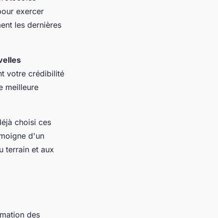
pour exercer
ent les dernières
velles
t votre crédibilité
e meilleure
éjà choisi ces
émoigne d'un
 terrain et aux
rmation des