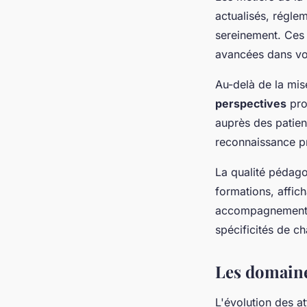
actualisés, régle
sereinement. Ces 
avancées dans vot
Au-delà de la mis
perspectives
prof
auprès des patien
reconnaissance pr
La qualité pédago
formations, affic
accompagnement pe
spécificités de c
Les domaine
L'évolution des a