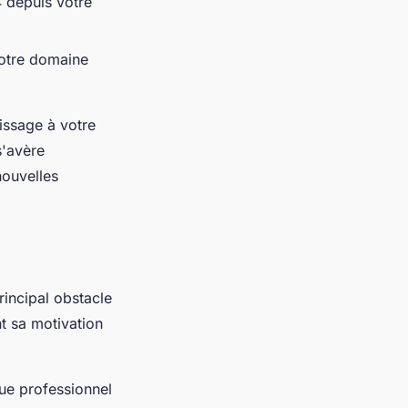
 depuis votre
votre domaine
issage à votre
s'avère
nouvelles
rincipal obstacle
t sa motivation
que professionnel