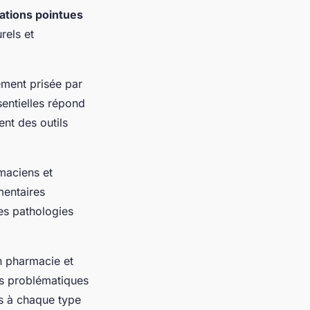
sations pointues
rels et
ement prisée par
sentielles répond
nt des outils
maciens et
mentaires
es pathologies
n pharmacie et
rs problématiques
s à chaque type